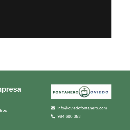
presa
info@oviedofontanero.com
tros
984 690 353